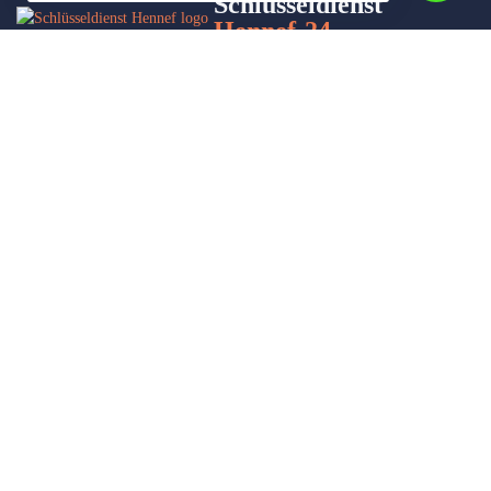
Schlüsseldienst
Hennef-24
Wir sind Ihr Helfer in Not in Sachen Schlüsseldienst. Zu jeder
Tages- und Nachtzeit für Sie da!
Impressum/Datenschutzerklärung
Stadtteile
Sitemap
Partner
Leistungen
Autoöffnung
Türöffnung